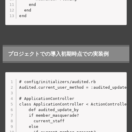
    end

  end

プロジェクトでの導入初期時点での実装例
# config/initializers/audited.rb

Audited.current_user_method = :audited_update_by
# ApplicationController

class ApplicationController < ActionController::
	def audited_update_by

    if member_masquerade?

      current_staff

    else
