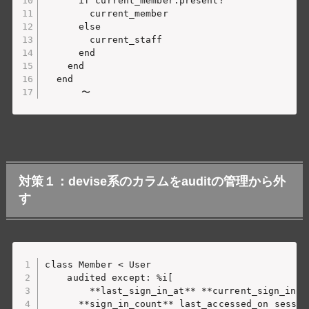
      if current_member.present?

        current_member

      else

        current_staff

      end

    end

  end

対策１：devise系のカラムをauditの管理から外
す
class Member < User

	audited except: %i[

	    **last_sign_in_at** **current_sign_in_at** **last_sign_in_ip** **current_sign_in_ip** 

      **sign_in_count** last_accessed_on sessio