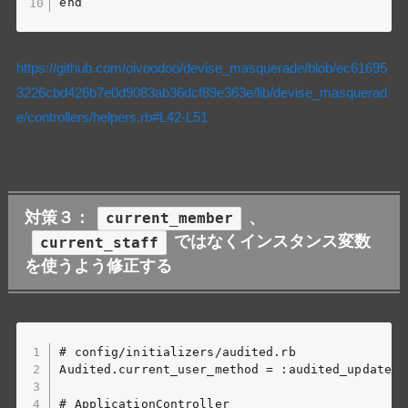
https://github.com/oivoodoo/devise_masquerade/blob/ec61695
3226cbd426b7e0d9083ab36dcf89e363e/lib/devise_masquerad
e/controllers/helpers.rb#L42-L51
対策３：
、
current_member
ではなくインスタンス変数
current_staff
を使うよう修正する
# config/initializers/audited.rb

Audited.current_user_method = :audited_update_by
# ApplicationController
