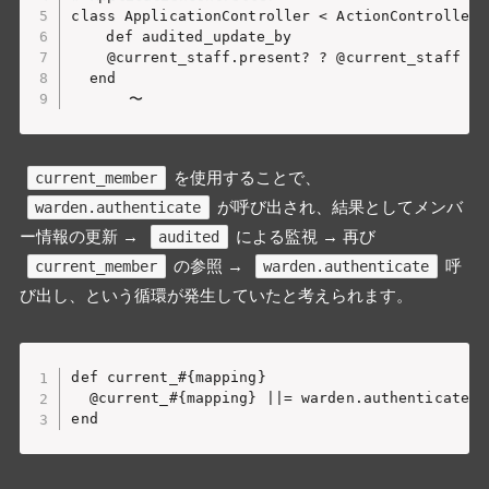
class ApplicationController < ActionController::
	def audited_update_by

    @current_staff.present? ? @current_staff : 
  end

を使用することで、
current_member
が呼び出され、結果としてメンバ
warden.authenticate
ー情報の更新 →
による監視 → 再び
audited
の参照 →
呼
current_member
warden.authenticate
び出し、という循環が発生していたと考えられます。
def current_#{mapping}

  @current_#{mapping} ||= warden.authenticate(s