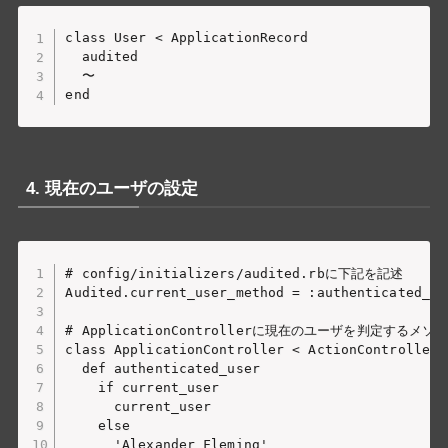
class User < ApplicationRecord

  audited

  〜

4. 現在のユーザの設定
# config/initializers/audited.rbに下記を記述

Audited.current_user_method = :authenticated_use
# ApplicationControllerに現在のユーザを判定するメソ
class ApplicationController < ActionController::
  def authenticated_user

    if current_user

      current_user

    else

      'Alexander Fleming'
