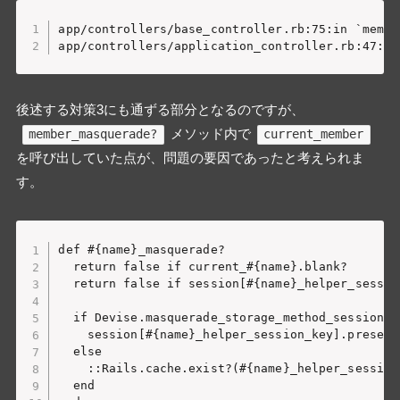
app/controllers/base_controller.rb:75:in `member
後述する対策3にも通ずる部分となるのですが、
メソッド内で
member_masquerade?
current_member
を呼び出していた点が、問題の要因であったと考えられま
す。
def #{name}_masquerade?

  return false if current_#{name}.blank?

  return false if session[#{name}_helper_session
  if Devise.masquerade_storage_method_session?

    session[#{name}_helper_session_key].present?
  else

    ::Rails.cache.exist?(#{name}_helper_session_
  end
