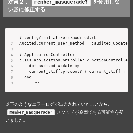
対策２：
を使用しな
member_masquerade?
い形に修正する
# config/initializers/audited.rb

Audited.current_user_method = :audited_update_by
# ApplicationController

class ApplicationController < ActionController::
	def audited_update_by

    current_staff.present? ? current_staff : cur
  end

以下のようなエラーログが出力されていたことから、
メソッドが原因である可能性を疑
member_masquerade?
いました。