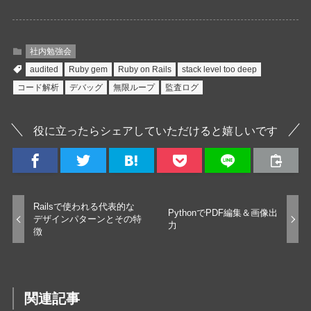
社内勉強会
audited
Ruby gem
Ruby on Rails
stack level too deep
コード解析
デバッグ
無限ループ
監査ログ
役に立ったらシェアしていただけると嬉しいです
Railsで使われる代表的な
PythonでPDF編集＆画像出
デザインパターンとその特
力
徴
関連記事