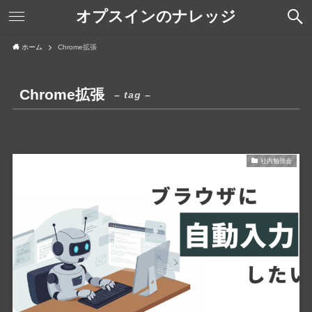
オプスインのナレッジ
ホーム
Chrome拡張
Chrome拡張
– tag –
社内勉強会