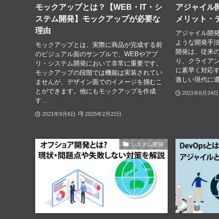
モックアップとは？【WEB・IT・シ
アジャイル
ステム開発】モックアップが必要な
メリット・
理由
アジャイル開
ような開発手法
モックアップとは、実際に商品が完成する前
開発は、従来
のビジュアル面のサンプルで、WEBやアプ
り、クライア
リ・システム開発において非常に重要です。
に素早く対応
モックアップの段階では機能は実装されてい
激しい現代に適
ませんが、デザイン面でのイメージを掴むこ
とができます。他にもモックアップを作成
2021年8月24日
す...
2021年9月6日
2025年2月22日
システム開発