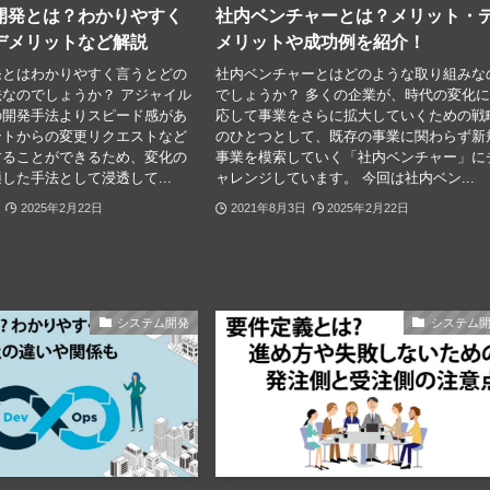
開発とは？わかりやすく
社内ベンチャーとは？メリット・
デメリットなど解説
メリットや成功例を紹介！
発とはわかりやすく言うとどの
社内ベンチャーとはどのような取り組みな
なのでしょうか？ アジャイル
でしょうか？ 多くの企業が、時代の変化
の開発手法よりスピード感があ
応して事業をさらに拡大していくための戦
ントからの変更リクエストなど
のひとつとして、既存の事業に関わらず新
することができるため、変化の
事業を模索していく「社内ベンチャー」に
した手法として浸透して...
ャレンジしています。 今回は社内ベン...
2025年2月22日
2021年8月3日
2025年2月22日
システム開発
システム