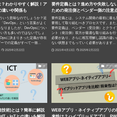
とは？わかりやすく解説！ア
要件定義とは？進め方や失敗しな
の違いや関係も
ための発注側とベンダー側の注意
はどういう意味なのでしょうか？近
要件定義とは、システム開発の最初に最も
「DevOps」という言葉がよく
要視して取り組むべきプロセスです。また
なりましたが、DevOpsについ
要件定義は、ベンダー（受注側）とクライ
ない方も多いのではないでしょ
ント（発注側）双方が最適な取り組みを行
vOpsに決まりきった定義が存在
必要があり、さらに相互理解し認識の違い
ーでの定義がすべて一致...
ない状態までもっていく必要があります...
2025年2月22日
2021年4月13日
2025年2月22日
IT
アプリ
通信技術)とは？簡単に解説
WEBアプリ・ネイティブアプリの
IT・IoTとの違いを解説
来性は？ハイブリッドアプリ、PW