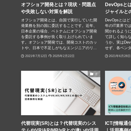
オフショア開発とは？現状・問題点
DevOps
や失敗しない対策を解説
ジャイルと
オフショア開発とは、自国で実行していた開
DevOpsと
発業務を別の国に委託することです。近年、
年のIT業界では
日本企業の場合、ベトナムにオフショア開発
聞かれるように
を委託する事例が良く取り上げられていま
て詳しく知ら
す。オフショア開発では、開発コストのカッ
うか。実はDe
トや、日本で不足しがちなエンジニアのリ...
せず、各ベンダ
2021年7月12日
2025年2月22日
2021年6月28日
IT
代替現実(SR)とは？代替現実のシス
ICT(情報
テムやVR/AR/MR/xRとの違いや活用
｜活用事例や