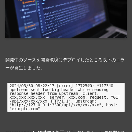
開発中のソースを開発環境にデプロイしたところ以下のエラ
ーが発生しました。
2024/05/30 08:22:17 [error] 17725#0: *117340 
upstream sent too big header while reading 
response header from upstream, client: 
xxx.xxx.xxx.xxx, server: xxx.com, request: "GET 
/api/xxx/xxx/xxx HTTP/1.1", upstream: 
"http://127.0.0.1:3300/api/xxx/xxx/xxx", host: 
"example.com"