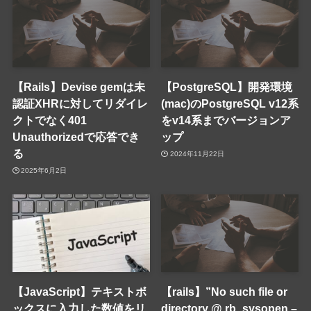
【Rails】Devise gemは未
【PostgreSQL】開発環境
認証XHRに対してリダイレ
(mac)のPostgreSQL v12系
クトでなく401
をv14系までバージョンア
Unauthorizedで応答でき
ップ
る
2024年11月22日
2025年6月2日
【JavaScript】テキストボ
【rails】”No such file or
ックスに入力した数値をリ
directory @ rb_sysopen –